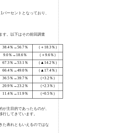
.1
パーセントとなっており、
ます。以下はその前回調査
38.4
％→
56.7
％
（＋
18.3
％）
9.0
％→
18.6
％
（＋
9.6
％）
67.3
％→
53.1
％
（▲
14.2
％）
66.4
％→
49.0
％
（▲
17.4
％）
36.5
％→
39.7
％
（
+3.2
％）
20.9
％→
23.2
％
（
+2.3
％）
11.4
％→
11.9
％
（
+0.5
％）
的が主目的であったものが、
移行してきています。
きた表れともいえるのではな