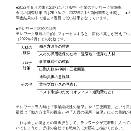
■
2022
年５月の東京
23
区における中小企業のテレワーク実施率
今回の調査結果では
29.7
％で、
2022
年
2
月の前回調査と比較し、
▲8
調査結果の中で過去２番目に低い結果となっています。
■テレワーク継続の目的
テレワーク継続の目的にフォーカスすると、変化の兆しが見えてい
（
2022
年
2
月）との比較です。
働き方改革の推進
人材の
確保
人材の採用確保のため・遠隔地・優秀な人材
事業継続性の確保
コロナ
対策
出勤人数を抑制・三密回避
通勤負担の意軽減
その他
業務プロセスの見直し
コスト削減のため（オフィス・通勤費など）
テレワーク導入時は『事業継続性の確保』や『三密回避』という目
最近は『働き方改革の推進』や『人員の採用・確保』にその目的が
これは新しい働き方の選択肢として、テレワークが定着期に入って
いでしょうか。皆様の会社でも戦略的に対応をご検討ください。